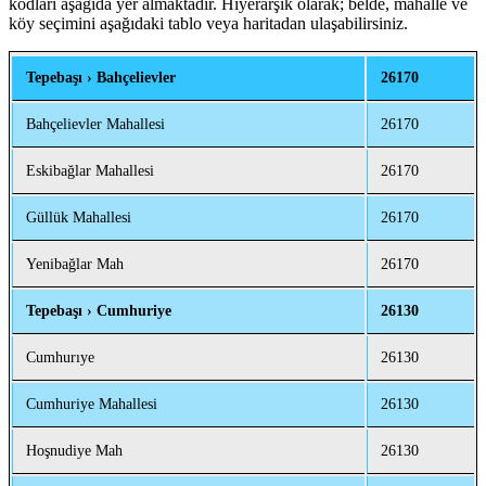
kodları aşağıda yer almaktadır. Hiyerarşik olarak; belde, mahalle ve
köy seçimini aşağıdaki tablo veya haritadan ulaşabilirsiniz.
Tepebaşı › Bahçelievler
26170
Bahçelievler Mahallesi
26170
Eskibağlar Mahallesi
26170
Güllük Mahallesi
26170
Yenibağlar Mah
26170
Tepebaşı › Cumhuriye
26130
Cumhurıye
26130
Cumhuriye Mahallesi
26130
Hoşnudiye Mah
26130