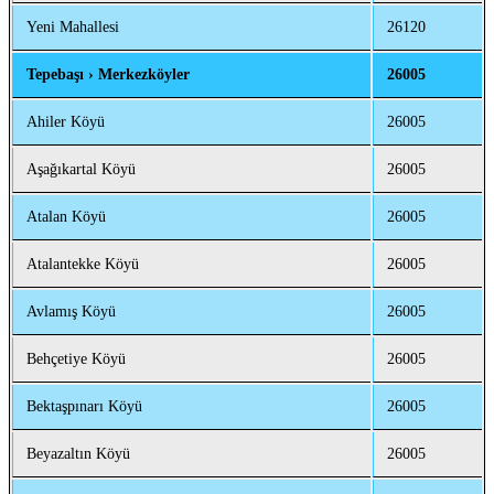
Yeni Mahallesi
26120
Tepebaşı › Merkezköyler
26005
Ahiler Köyü
26005
Aşağıkartal Köyü
26005
Atalan Köyü
26005
Atalantekke Köyü
26005
Avlamış Köyü
26005
Behçetiye Köyü
26005
Bektaşpınarı Köyü
26005
Beyazaltın Köyü
26005