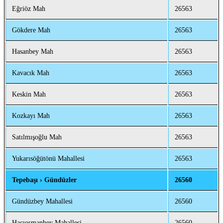
Eğriöz Mah
26563
Gökdere Mah
26563
Hasanbey Mah
26563
Kavacık Mah
26563
Keskin Mah
26563
Kozkayı Mah
26563
Satılmışoğlu Mah
26563
Yukarısöğütönü Mahallesi
26563
Tepebaşı › Gündüzler
26560
Gündüzbey Mahallesi
26560
Hacıosmanbey Mahallesi
26560