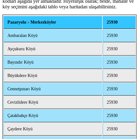
kodları aşağıda yer almaktadır. Hiyerarşik olarak; belde, mahalle ve
köy seçimini aşağıdaki tablo veya haritadan ulaşabilirsiniz.
Pazaryolu › Merkezköyler
25930
Ambaralan Köyü
25930
Ayçukuru Köyü
25930
Bayındır Köyü
25930
Büyükdere Köyü
25930
Cennetpınarı Köyü
25930
Cevizlidere Köyü
25930
Çatakbahçe Köyü
25930
Çaydere Köyü
25930