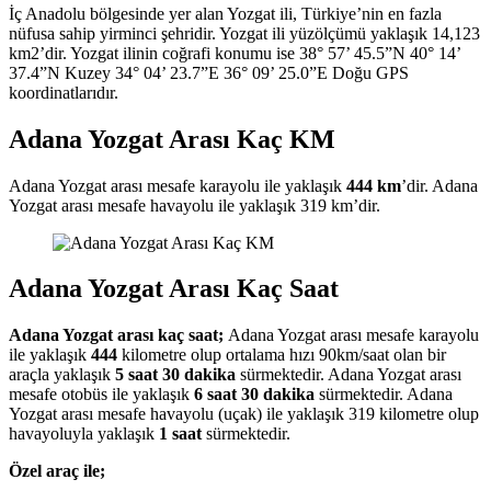
İç Anadolu bölgesinde yer alan Yozgat ili, Türkiye’nin en fazla
nüfusa sahip yirminci şehridir. Yozgat ili yüzölçümü yaklaşık 14,123
km2’dir. Yozgat ilinin coğrafi konumu ise 38° 57’ 45.5”N 40° 14’
37.4”N Kuzey 34° 04’ 23.7”E 36° 09’ 25.0”E Doğu GPS
koordinatlarıdır.
Adana Yozgat Arası Kaç KM
Adana Yozgat arası mesafe karayolu ile yaklaşık
444 km
’dir. Adana
Yozgat arası mesafe havayolu ile yaklaşık 319 km’dir.
Adana Yozgat Arası Kaç Saat
Adana Yozgat arası kaç saat;
Adana Yozgat arası mesafe karayolu
ile yaklaşık
444
kilometre olup ortalama hızı 90km/saat olan bir
araçla yaklaşık
5 saat 30 dakika
sürmektedir. Adana Yozgat arası
mesafe otobüs ile yaklaşık
6 saat 30 dakika
sürmektedir. Adana
Yozgat arası mesafe havayolu (uçak) ile yaklaşık 319 kilometre olup
havayoluyla yaklaşık
1 saat
sürmektedir.
Özel araç ile;